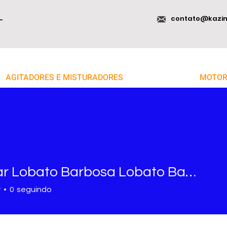
contato@kazi
-
AGITADORES E MISTURADORES
MOTOR
Josmar Lobato Barbosa Lobato Barbosa
r
0
seguindo