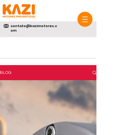
contato@kazimotores.c
om
BLOG