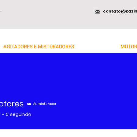
contato@kazi
-
AGITADORES E MISTURADORES
MOTOR
otores
Administrador
r
0
seguindo