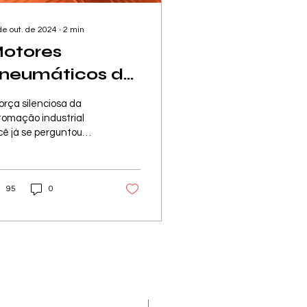
de out. de 2024
∙
2
min
otores
neumáticos de
alhetas Kazi:
orça silenciosa da
esvendando a
tomação industrial
cê já se perguntou
ecnologia por
mo máquinas
rás da Potência
mplexas realizam
vimentos precisos e
 Precisão
95
0
entes com tanta...