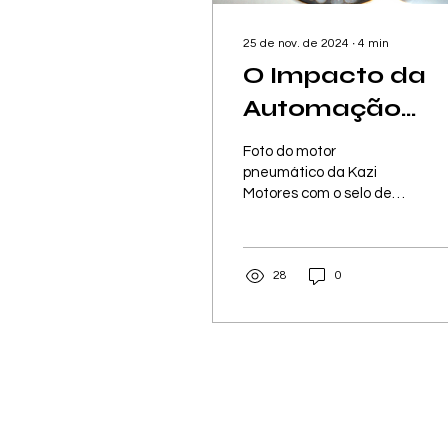
25 de nov. de 2024
∙
4
min
O Impacto da
Automação
Industrial na
Foto do motor
Indústria 4.0: A
pneumático da Kazi
Motores com o selo de
Integração de
qualidade de produto
Motores
100% nacional.
Pneumáticos n
28
0
Indústria