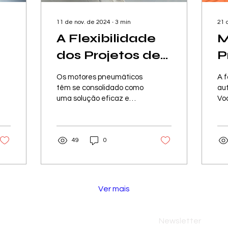
11 de nov. de 2024
∙
3
min
21 
A Flexibilidade
M
dos Projetos de
P
Motores
P
Os motores pneumáticos
A f
Pneumáticos:
D
têm se consolidado como
au
uma solução eficaz e
Vo
Soluções Sob
T
versátil em uma ampla
co
Medida para
T
gama de indústrias,
co
desde a automação até
mo
a
Diferentes
e
49
0
o...
pot
Aplicações
Ver mais
Newsletter