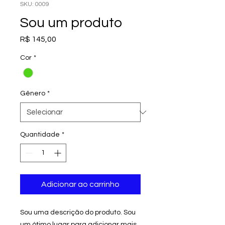
SKU: 0009
Sou um produto
Preço
R$ 145,00
Cor
*
Gênero
*
Quantidade
*
Adicionar ao carrinho
Sou uma descrição do produto. Sou
um ótimo lugar para adicionar mais