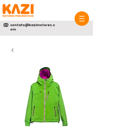
contato@kazimotores.c
om