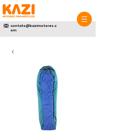
contato@kazimotores.c
om