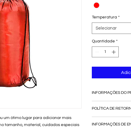
Temperatura
*
Selecionar
Quantidade
*
Adic
INFORMAÇÕES DO 
Sou uma informação 
POLÍTICA DE RETOR
para adicionar info
tamanho, material, 
u um ótimo lugar para adicionar mais
Política de retorno 
para limpeza. Escre
INFORMAÇÕES DE E
mo tamanho, material, cuidados especiais
para que seus clien
e como seus cliente