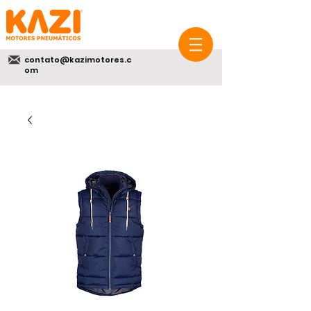
contato@kazimotores.c
om