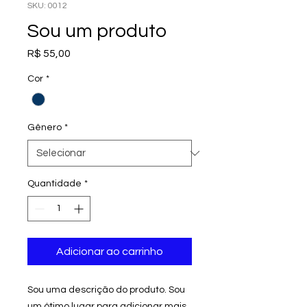
SKU: 0012
Sou um produto
Preço
R$ 55,00
Cor
*
Gênero
*
Quantidade
*
Adicionar ao carrinho
Sou uma descrição do produto. Sou
um ótimo lugar para adicionar mais