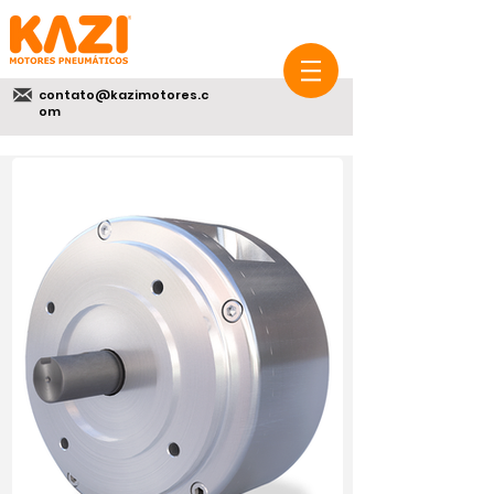
contato@kazimotores.c
om